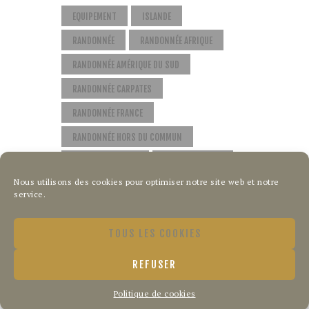
EQUIPEMENT
ISLANDE
RANDONNÉE
RANDONNÉE AFRIQUE
RANDONNÉE AMÉRIQUE DU SUD
RANDONNÉE CARPATES
RANDONNÉE FRANCE
RANDONNÉE HORS DU COMMUN
RANDONNÉE PARIS
TOP RANDONNÉE
Nous utilisons des cookies pour optimiser notre site web et notre
service.
TOUS LES COOKIES
QUI SOMMES-NOUS ?
CONTACT
POLITIQUE DE COOKIES
REFUSER
BlogRando.com - Tous droits réservés ©
Politique de cookies