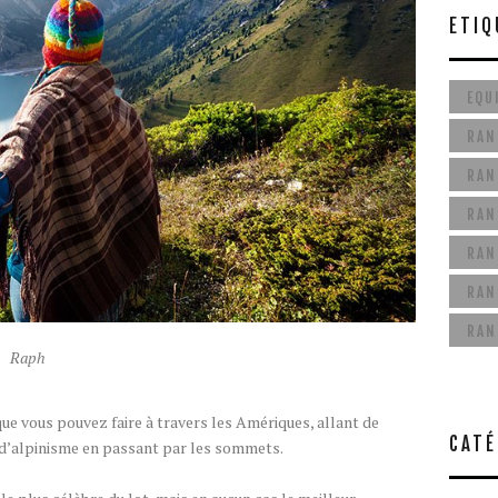
ÉTIQ
EQU
RAN
RAN
RAN
RAN
RAN
RAN
Raph
ue vous pouvez faire à travers les Amériques, allant de
CATÉ
d’alpinisme en passant par les sommets.