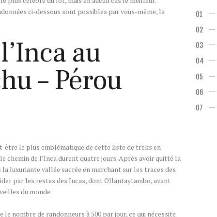
 plus célèbre du lot, mais en aucun cas le meilleur.
andonnées ci-dessous sont possibles par vous-même, la
l’Inca au
hu – Pérou
-être le plus emblématique de cette liste de treks en
e chemin de l’Inca durent quatre jours. Après avoir quitté la
la luxuriante vallée sacrée en marchant sur les traces des
uider par les restes des Incas, dont Ollantaytambo, avant
rveilles du monde.
te le nombre de randonneurs à 500 par jour, ce qui nécessite